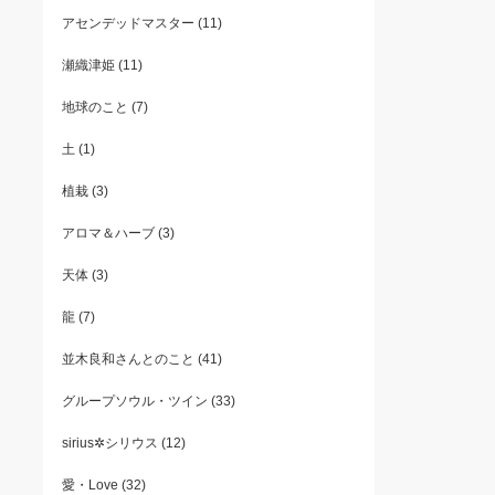
アセンデッドマスター
(11)
瀬織津姫
(11)
地球のこと
(7)
土
(1)
植栽
(3)
アロマ＆ハーブ
(3)
天体
(3)
龍
(7)
並木良和さんとのこと
(41)
グループソウル・ツイン
(33)
sirius✲シリウス
(12)
愛・Love
(32)