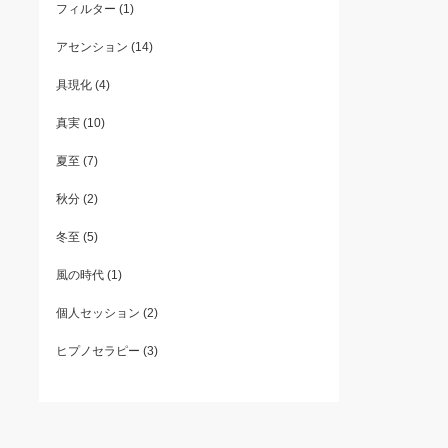
フィルター
(1)
アセンション
(14)
具現化
(4)
真実
(10)
夏至
(7)
秋分
(2)
冬至
(5)
風の時代
(1)
個人セッション
(2)
ヒプノセラピー
(3)