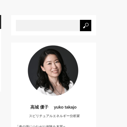
高城 優子 yuko takajo
スピリチュアルエネルギー分析家
「魂の源につながり体験を本質へ