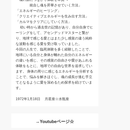
統合し魂を昇華させていく方法」
「エネルギーのヒーリング」
「クリエイティブエネルギーを生み出す方法」
「カルマをクリアにしていく方法」
幼い時から過去世の記憶があり、自分自身でヒ
ーリングをして、アセンデッドマスターと繋が
り、地球で感じる愛とはまた少し感覚の違う純粋
な波動を感じる愛を受け取っていました。
今回の人生で、臨死体験を多く経験したことで、
地球にいる自分と身体が離れた自分のエネルギー
の違いを感じ、その感覚の自由さや愛があふれる
体験をもとに、地球での自由な世界を追求してい
ます。 身体の周りに感じるエネルギーを分析する
ことで、悩みを解きほぐし、魂の成長が進む手立
てとなるように愛を深めるため探求を続けていま
す。
1972年1月18日 月星座☆水瓶座
→Youtubeページ☆