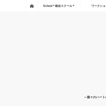
Home
School＊統合スクール＊
ワークショ
～個々のハート