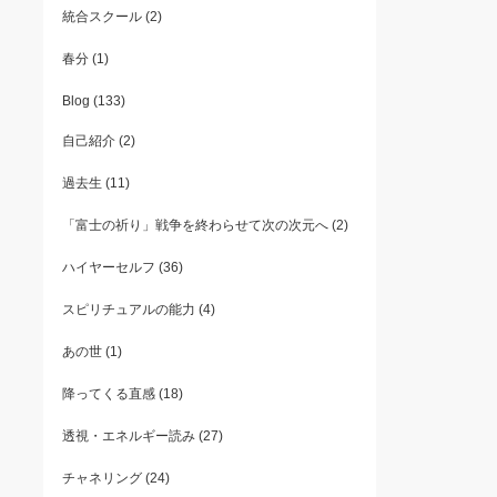
統合スクール
(2)
春分
(1)
Blog
(133)
自己紹介
(2)
過去生
(11)
「富士の祈り」戦争を終わらせて次の次元へ
(2)
ハイヤーセルフ
(36)
スピリチュアルの能力
(4)
あの世
(1)
降ってくる直感
(18)
透視・エネルギー読み
(27)
チャネリング
(24)