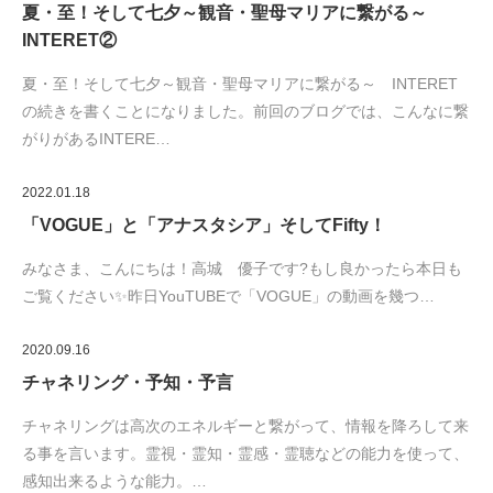
夏・至！そして七夕～観音・聖母マリアに繋がる～
INTERET②
夏・至！そして七夕～観音・聖母マリアに繋がる～ INTERET
の続きを書くことになりました。前回のブログでは、こんなに繋
がりがあるINTERE…
2022.01.18
「VOGUE」と「アナスタシア」そしてFifty！
みなさま、こんにちは！高城 優子です?もし良かったら本日も
ご覧ください✨昨日YouTUBEで「VOGUE」の動画を幾つ…
2020.09.16
チャネリング・予知・予言
チャネリングは高次のエネルギーと繋がって、情報を降ろして来
る事を言います。霊視・霊知・霊感・霊聴などの能力を使って、
感知出来るような能力。…