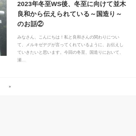
2023年冬至WS後、冬至に向けて並木
良和から伝えられている～国造り～
のお話②
みなさん、こんにちは！私と良和さんの関わりについ
て、メルキゼデグが言ってくれているように、お伝えし
ていきたいと思います。今回の冬至、国造りにおいて、
瀬…
»