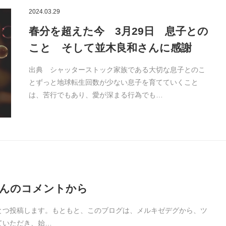
2024.03.29
春分を超えた今 3月29日 息子との
こと そして並木良和さんに感謝
出典 シャッターストック家族である大切な息子とのこ
とずっと地球転生回数が少ない息子を育てていくこと
は、苦行でもあり、愛が深まる行為でも…
さんのコメントから
とつ投稿します。もともと、このブログは、メルキゼデグから、ツ
ていただき、始…