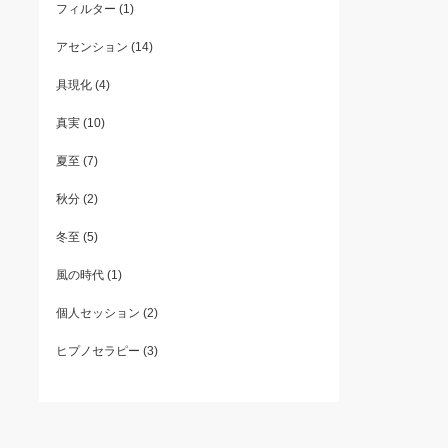
フィルター
(1)
アセンション
(14)
具現化
(4)
真実
(10)
夏至
(7)
秋分
(2)
冬至
(5)
風の時代
(1)
個人セッション
(2)
ヒプノセラピー
(3)