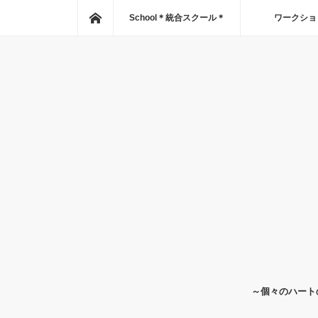
Home
School＊統合スクール＊
ワークショ
～個々のハート