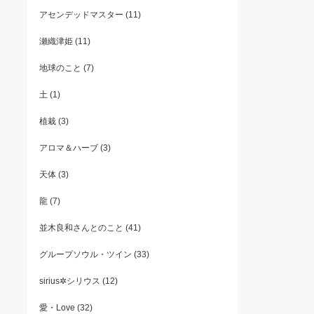
アセンデッドマスター
(11)
瀬織津姫
(11)
地球のこと
(7)
土
(1)
植栽
(3)
アロマ＆ハーブ
(3)
天体
(3)
龍
(7)
並木良和さんとのこと
(41)
グループソウル・ツイン
(33)
sirius✲シリウス
(12)
愛・Love
(32)