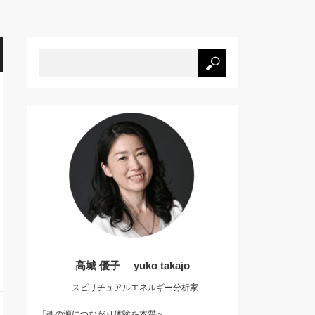
高城 優子 yuko takajo
スピリチュアルエネルギー分析家
「魂の源につながり体験を本質へ