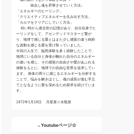
統合し魂を昇華させていく方法」
「エネルギーのヒーリング」
「クリエイティブエネルギーを生み出す方法」
「カルマをクリアにしていく方法」
幼い時から過去世の記憶があり、自分自身でヒ
ーリングをして、アセンデッドマスターと繋が
り、地球で感じる愛とはまた少し感覚の違う純粋
な波動を感じる愛を受け取っていました。
今回の人生で、臨死体験を多く経験したことで、
地球にいる自分と身体が離れた自分のエネルギー
の違いを感じ、その感覚の自由さや愛があふれる
体験をもとに、地球での自由な世界を追求してい
ます。 身体の周りに感じるエネルギーを分析する
ことで、悩みを解きほぐし、魂の成長が進む手立
てとなるように愛を深めるため探求を続けていま
す。
1972年1月18日 月星座☆水瓶座
→Youtubeページ☆