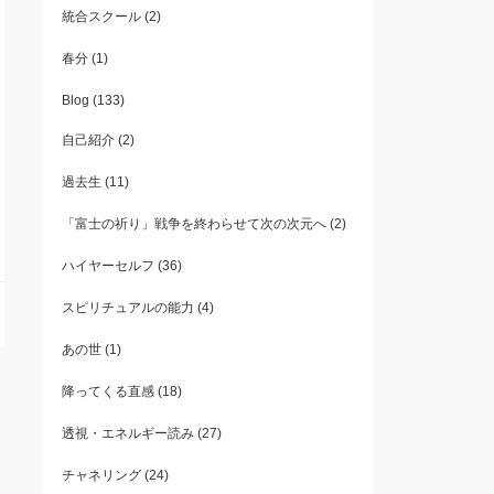
統合スクール
(2)
春分
(1)
Blog
(133)
自己紹介
(2)
過去生
(11)
「富士の祈り」戦争を終わらせて次の次元へ
(2)
ハイヤーセルフ
(36)
スピリチュアルの能力
(4)
あの世
(1)
降ってくる直感
(18)
透視・エネルギー読み
(27)
チャネリング
(24)