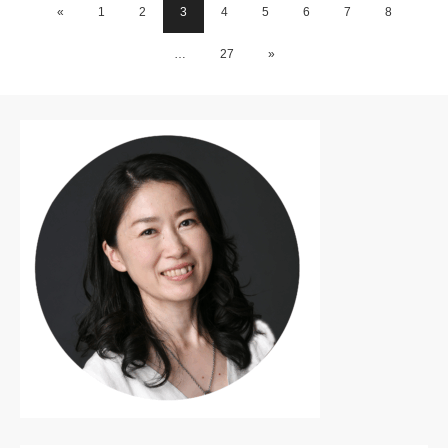
«
1
2
3
4
5
6
7
8
…
27
»